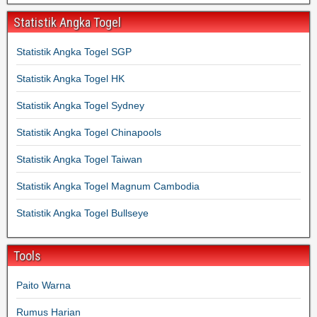
Statistik Angka Togel
Statistik Angka Togel SGP
Statistik Angka Togel HK
Statistik Angka Togel Sydney
Statistik Angka Togel Chinapools
Statistik Angka Togel Taiwan
Statistik Angka Togel Magnum Cambodia
Statistik Angka Togel Bullseye
Tools
Paito Warna
Rumus Harian