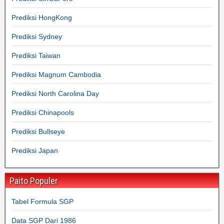
Prediksi HongKong
Prediksi Sydney
Prediksi Taiwan
Prediksi Magnum Cambodia
Prediksi North Carolina Day
Prediksi Chinapools
Prediksi Bullseye
Prediksi Japan
Paito Populer
Tabel Formula SGP
Data SGP Dari 1986