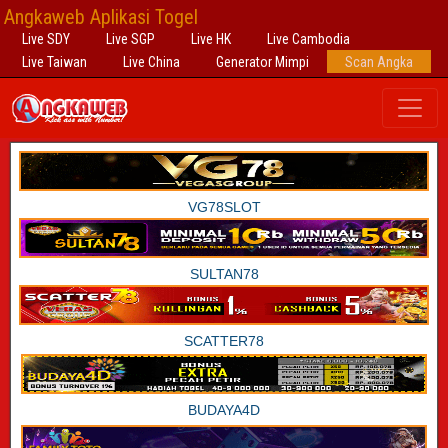
Angkaweb Aplikasi Togel
Live SDY
Live SGP
Live HK
Live Cambodia
Live Taiwan
Live China
Generator Mimpi
Scan Angka
VG78SLOT
SULTAN78
SCATTER78
BUDAYA4D