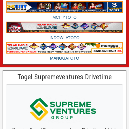
MCITYTOTO
INDOWLATOTO
MANGGATOTO
Togel Supremeventures Drivetime