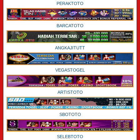
PERAKTOTO
BARCATOTO
ANGKAJITUTT
VEGASTOGEL
ARTISTOTO
SBOTOTO
SELEBTOTO