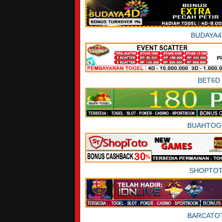
BUDAYA4
BET6D
BUAHTOG
SHOPTO
BARCATO