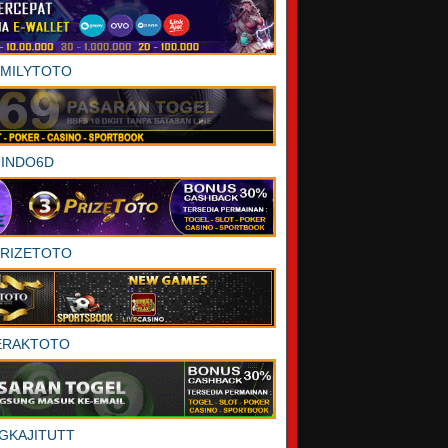
AMILYTOTO
INDO6D
PRIZETOTO
ERAKTOTO
GKAJITUTT