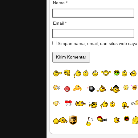
Nama
*
Email
*
Simpan nama, email, dan situs web saya