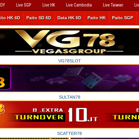
SDY
Live SGP
Live HK
Live Cambodia
Live Taiwan
Li
ito HK 6D
Paito SD 6D
Data HK 6D
Paito HK
Paito SGP
VG78SLOT
SULTAN78
SCATTER78