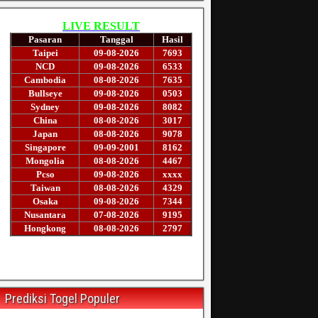
Prediksi Togel Populer