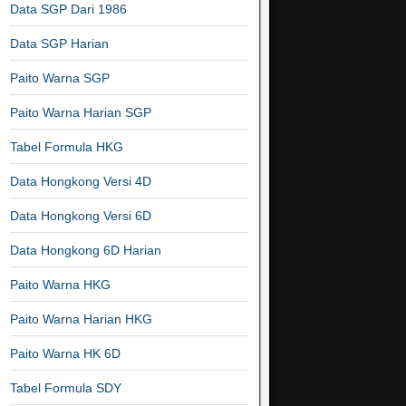
Data SGP Dari 1986
Data SGP Harian
Paito Warna SGP
Paito Warna Harian SGP
Tabel Formula HKG
Data Hongkong Versi 4D
Data Hongkong Versi 6D
Data Hongkong 6D Harian
Paito Warna HKG
Paito Warna Harian HKG
Paito Warna HK 6D
Tabel Formula SDY