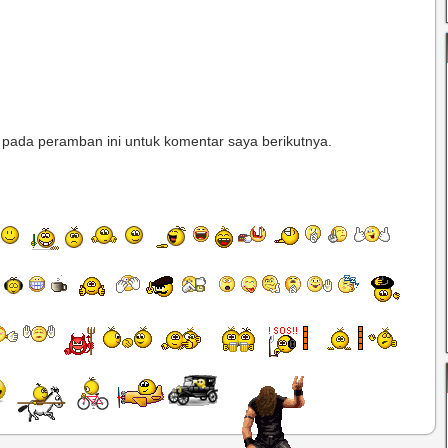
 pada peramban ini untuk komentar saya berikutnya.