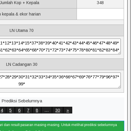
 Jumlah Kop + Kepala
348
 kepala & ekor harian
LN Utama 70
LN Cadangan 30
Prediksi Sebelumnya
4
5
6
7
8
…
30
»
hari dan result pasaran masing-masing. Untuk melihat prediksi sebelumnya