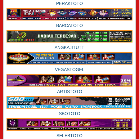
PERAKTOTO
BARCATOTO
ANGKAJITUTT
VEGASTOGEL
ARTISTOTO
SBOTOTO
SELEBTOTO