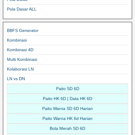
Pola Dasar ALL
BBFS Generator
Kombinasi
Kombinasi 4D
Multi Kombinasi
Kolaborasi LN
LN vs DN
Paito SD 6D
Paito HK 6D | Data HK 6D
Paito Warna SD 6D Harian
Paito Warna HK 6d Harian
Bola Merah SD 6D