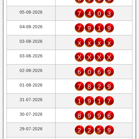
05-08-2026
7
4
0
3
04-08-2026
7
9
1
9
03-08-2026
x
x
x
x
03-08-2026
X
X
X
X
02-08-2026
6
0
6
9
01-08-2026
7
8
2
9
31-07-2026
1
9
1
7
30-07-2026
8
9
9
6
29-07-2026
2
2
5
9