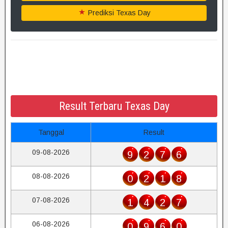
Prediksi Texas Day
Result Terbaru Texas Day
Tanggal
Result
09-08-2026
9
2
7
6
08-08-2026
0
2
1
8
07-08-2026
1
4
2
7
06-08-2026
0
9
6
0