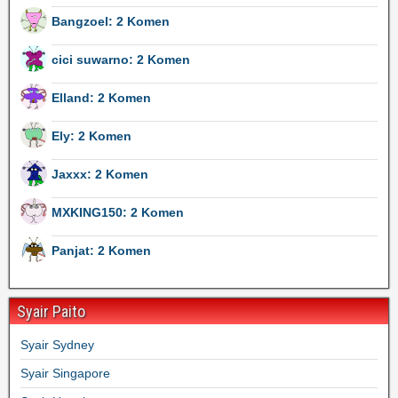
Bangzoel: 2 Komen
cici suwarno: 2 Komen
Elland: 2 Komen
Ely: 2 Komen
Jaxxx: 2 Komen
MXKING150: 2 Komen
Panjat: 2 Komen
Syair Paito
Syair Sydney
Syair Singapore