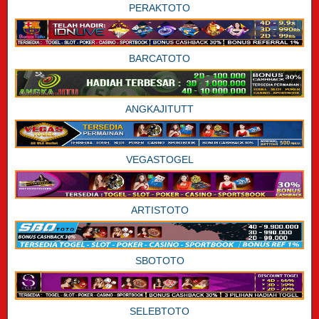
PERAKTOTO
BARCATOTO
ANGKAJITUTT
VEGASTOGEL
ARTISTOTO
SBOTOTO
SELEBTOTO