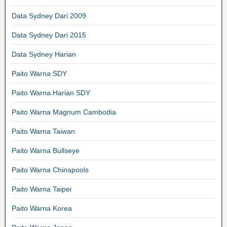
Data Sydney Dari 2009
Data Sydney Dari 2015
Data Sydney Harian
Paito Warna SDY
Paito Warna Harian SDY
Paito Warna Magnum Cambodia
Paito Warna Taiwan
Paito Warna Bullseye
Paito Warna Chinapools
Paito Warna Taipei
Paito Warna Korea