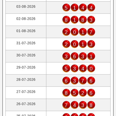
03-08-2026
5
1
4
4
02-08-2026
8
1
8
3
01-08-2026
2
0
1
7
31-07-2026
2
0
1
3
30-07-2026
3
6
3
1
29-07-2026
5
3
4
0
28-07-2026
6
3
7
6
27-07-2026
8
5
2
6
26-07-2026
7
4
3
8