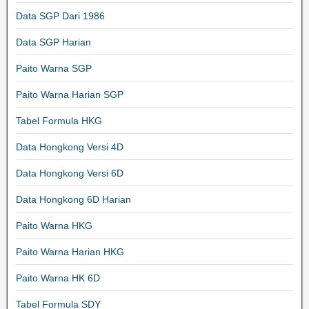
Data SGP Dari 1986
Data SGP Harian
Paito Warna SGP
Paito Warna Harian SGP
Tabel Formula HKG
Data Hongkong Versi 4D
Data Hongkong Versi 6D
Data Hongkong 6D Harian
Paito Warna HKG
Paito Warna Harian HKG
Paito Warna HK 6D
Tabel Formula SDY