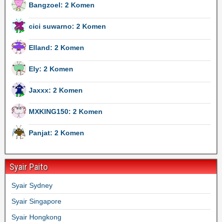
Bangzoel: 2 Komen
cici suwarno: 2 Komen
Elland: 2 Komen
Ely: 2 Komen
Jaxxx: 2 Komen
MXKING150: 2 Komen
Panjat: 2 Komen
Syair Paito
Syair Sydney
Syair Singapore
Syair Hongkong