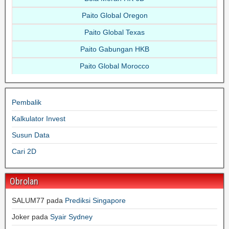
Paito Global Oregon
Paito Global Texas
Paito Gabungan HKB
Paito Global Morocco
Pembalik
Kalkulator Invest
Susun Data
Cari 2D
Obrolan
SALUM77
pada
Prediksi Singapore
Joker
pada
Syair Sydney