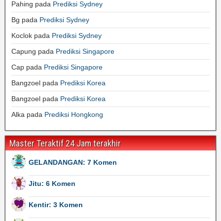
Pahing
pada
Prediksi Sydney
Bg
pada
Prediksi Sydney
Koclok
pada
Prediksi Sydney
Capung
pada
Prediksi Singapore
Cap
pada
Prediksi Singapore
Bangzoel
pada
Prediksi Korea
Bangzoel
pada
Prediksi Korea
Alka
pada
Prediksi Hongkong
Master Teraktif 24 Jam terakhir
GELANDANGAN: 7 Komen
Jitu: 6 Komen
Kentir: 3 Komen