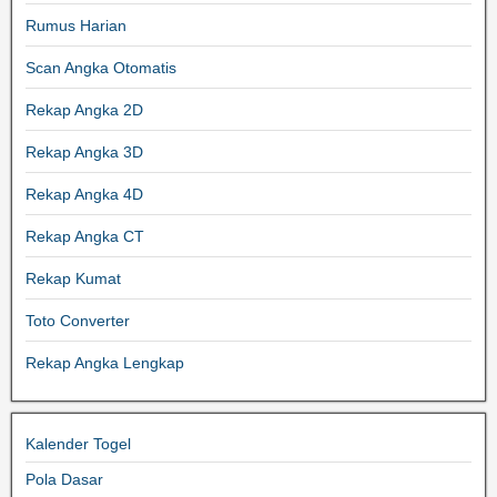
Rumus Harian
Scan Angka Otomatis
Rekap Angka 2D
Rekap Angka 3D
Rekap Angka 4D
Rekap Angka CT
Rekap Kumat
Toto Converter
Rekap Angka Lengkap
Kalender Togel
Pola Dasar