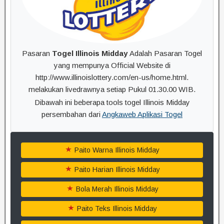
Pasaran
Togel Illinois Midday
Adalah Pasaran Togel
yang mempunya Official Website di
http://www.illinoislottery.com/en-us/home.html.
melakukan livedrawnya setiap Pukul 01.30.00 WIB.
Dibawah ini beberapa tools togel Illinois Midday
persembahan dari
Angkaweb Aplikasi Togel
Paito Warna Illinois Midday
Paito Harian Illinois Midday
Bola Merah Illinois Midday
Paito Teks Illinois Midday