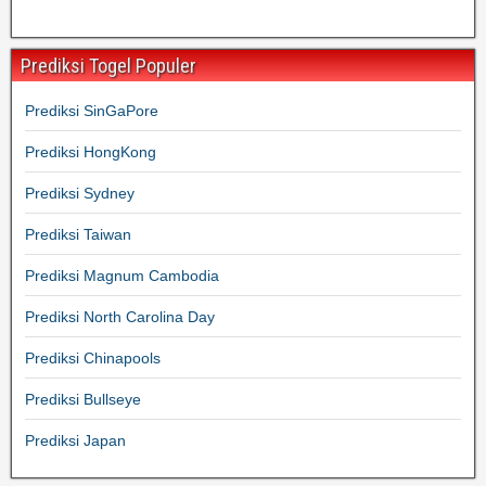
Prediksi Togel Populer
Prediksi SinGaPore
Prediksi HongKong
Prediksi Sydney
Prediksi Taiwan
Prediksi Magnum Cambodia
Prediksi North Carolina Day
Prediksi Chinapools
Prediksi Bullseye
Prediksi Japan