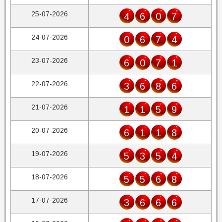
25-07-2026
4
6
0
7
24-07-2026
0
6
7
4
23-07-2026
6
0
7
1
22-07-2026
3
6
8
6
21-07-2026
1
1
5
9
20-07-2026
6
1
1
8
19-07-2026
5
3
5
4
18-07-2026
5
5
6
8
17-07-2026
3
6
6
6