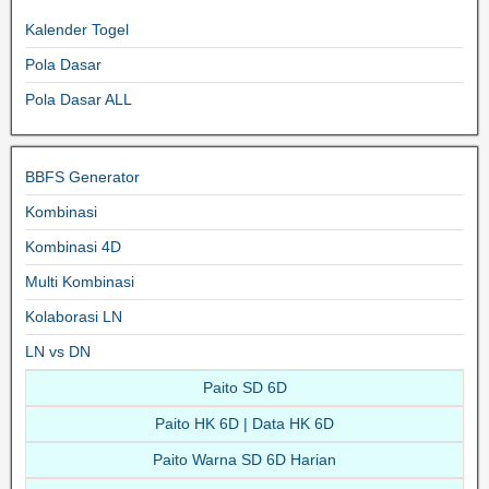
Kalender Togel
Pola Dasar
Pola Dasar ALL
BBFS Generator
Kombinasi
Kombinasi 4D
Multi Kombinasi
Kolaborasi LN
LN vs DN
Paito SD 6D
Paito HK 6D | Data HK 6D
Paito Warna SD 6D Harian