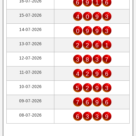
16-07-2026
6
9
1
6
15-07-2026
4
0
9
3
14-07-2026
0
9
9
3
13-07-2026
2
2
6
1
12-07-2026
3
8
3
7
11-07-2026
4
2
9
6
10-07-2026
5
2
9
3
09-07-2026
7
6
9
6
08-07-2026
6
3
3
9