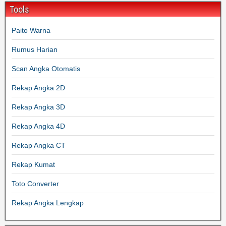
Tools
Paito Warna
Rumus Harian
Scan Angka Otomatis
Rekap Angka 2D
Rekap Angka 3D
Rekap Angka 4D
Rekap Angka CT
Rekap Kumat
Toto Converter
Rekap Angka Lengkap