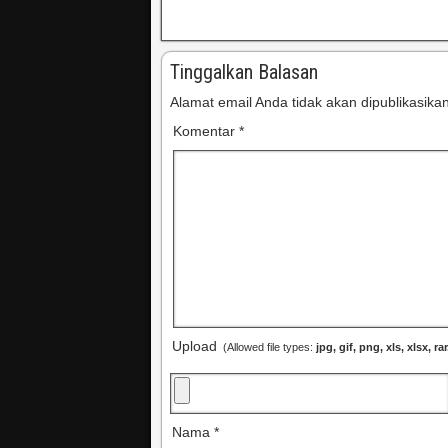
Tinggalkan Balasan
Alamat email Anda tidak akan dipublikasikan
Komentar
*
Upload
(Allowed file types:
jpg, gif, png, xls, xlsx,
Nama
*