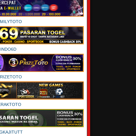
AMILYTOTO
INDO6D
PRIZETOTO
ERAKTOTO
GKAJITUTT