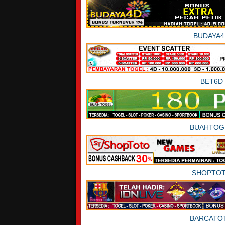
BUDAYA4
BET6D
BUAHTOG
SHOPTO
BARCATO