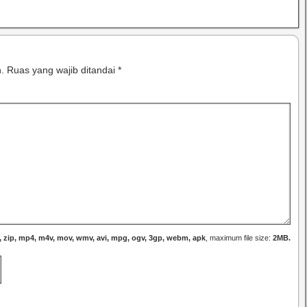
.
Ruas yang wajib ditandai
*
 rar, zip, mp4, m4v, mov, wmv, avi, mpg, ogv, 3gp, webm, apk
, maximum file size:
2MB.