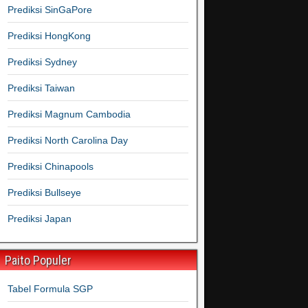
Prediksi SinGaPore
Prediksi HongKong
Prediksi Sydney
Prediksi Taiwan
Prediksi Magnum Cambodia
Prediksi North Carolina Day
Prediksi Chinapools
Prediksi Bullseye
Prediksi Japan
Paito Populer
Tabel Formula SGP