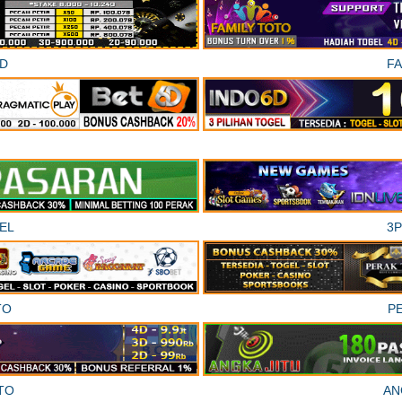
D
F
EL
3
TO
P
TO
AN