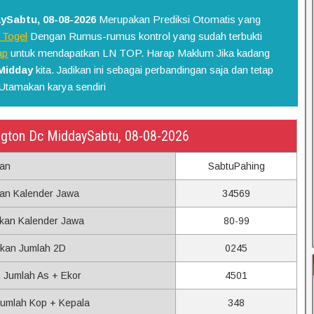
ySabtu, 08-08-2026
Merupakan Prediksi Otomatis yang
 Togel
Dengan Rumus-rumus kontrol yang sudah terbukti
ap
untuk mendapatkan LN TOP. Harap Maklum Jika kadang
 Midday
kita. Jadikan ini sebagai perbandingan saja dan tetap
Utamakan karya sendiri
ngton Dc MiddaySabtu, 08-08-2026
an
SabtuPahing
kan Kalender Jawa
34569
kan Kalender Jawa
80-99
rkan Jumlah 2D
0245
n Jumlah As + Ekor
4501
Jumlah Kop + Kepala
348