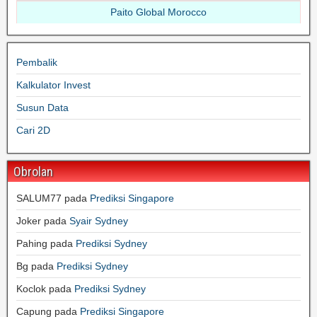
Paito Global Morocco
Pembalik
Kalkulator Invest
Susun Data
Cari 2D
Obrolan
SALUM77
pada
Prediksi Singapore
Joker
pada
Syair Sydney
Pahing
pada
Prediksi Sydney
Bg
pada
Prediksi Sydney
Koclok
pada
Prediksi Sydney
Capung
pada
Prediksi Singapore