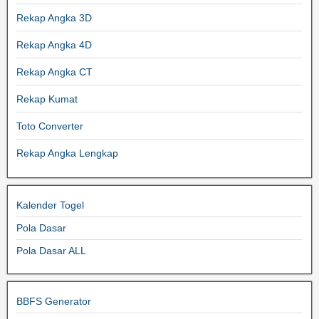
Rekap Angka 3D
Rekap Angka 4D
Rekap Angka CT
Rekap Kumat
Toto Converter
Rekap Angka Lengkap
Kalender Togel
Pola Dasar
Pola Dasar ALL
BBFS Generator