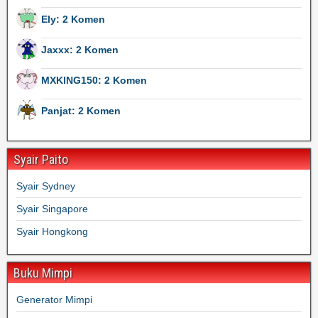
Ely: 2 Komen
Jaxxx: 2 Komen
MXKING150: 2 Komen
Panjat: 2 Komen
Syair Paito
Syair Sydney
Syair Singapore
Syair Hongkong
Buku Mimpi
Generator Mimpi