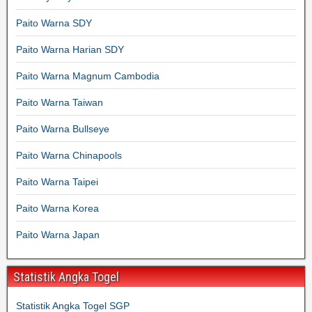
Paito Warna SDY
Paito Warna Harian SDY
Paito Warna Magnum Cambodia
Paito Warna Taiwan
Paito Warna Bullseye
Paito Warna Chinapools
Paito Warna Taipei
Paito Warna Korea
Paito Warna Japan
Statistik Angka Togel
Statistik Angka Togel SGP