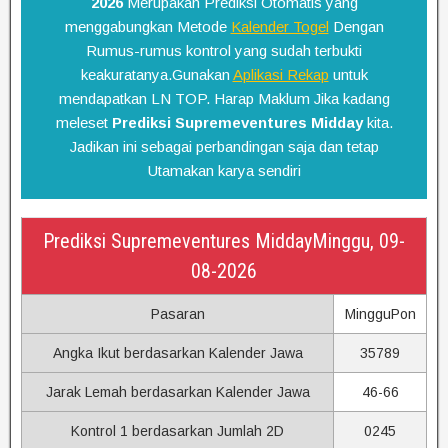
2026
Merupakan Prediksi Otomatis yang
menggabungkan Metode
Kalender Togel
Dengan
Rumus-rumus kontrol yang sudah terbukti
keakuratanya.Gunakan
Aplikasi Rekap
untuk
mendapatkan LN TOP. Harap Maklum Jika kadang
meleset
Prediksi Supremeventures Midday
kita.
Jadikan ini sebagai perbandingan saja dan tetap
Utamakan karya sendiri
Prediksi Supremeventures MiddayMinggu, 09-
08-2026
Pasaran
MingguPon
Angka Ikut berdasarkan Kalender Jawa
35789
Jarak Lemah berdasarkan Kalender Jawa
46-66
Kontrol 1 berdasarkan Jumlah 2D
0245