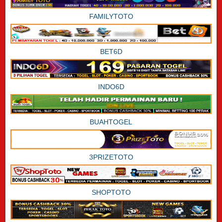
FAMILYTOTO
BET6D
INDO6D
BUAHTOGEL
3PRIZETOTO
SHOPTOTO