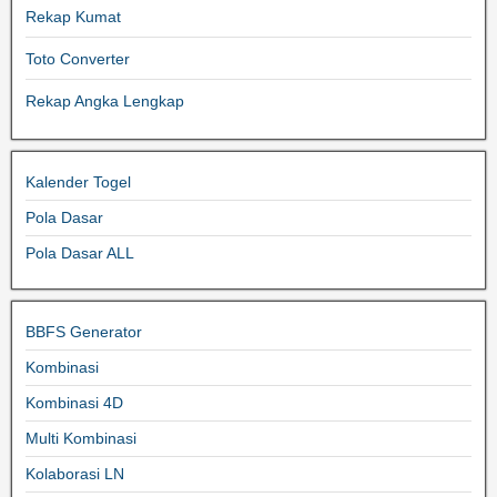
Rekap Kumat
Toto Converter
Rekap Angka Lengkap
Kalender Togel
Pola Dasar
Pola Dasar ALL
BBFS Generator
Kombinasi
Kombinasi 4D
Multi Kombinasi
Kolaborasi LN