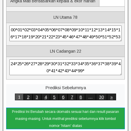
Angka Mati berdasarkan kepala & ekor harian
LN Utama 78
LN Cadangan 22
Prediksi Sebelumnya
1
2
3
4
5
6
7
8
…
30
»
Prediksi Ini Berubah secara otomatis sesuai hari dan result pasaran
masing-masing. Untuk melihat prediksi sebelumnya klik tombol
nomor 'hitam' diatas