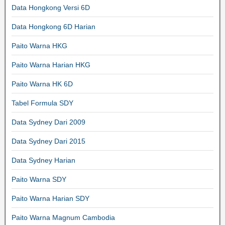
Data Hongkong Versi 6D
Data Hongkong 6D Harian
Paito Warna HKG
Paito Warna Harian HKG
Paito Warna HK 6D
Tabel Formula SDY
Data Sydney Dari 2009
Data Sydney Dari 2015
Data Sydney Harian
Paito Warna SDY
Paito Warna Harian SDY
Paito Warna Magnum Cambodia