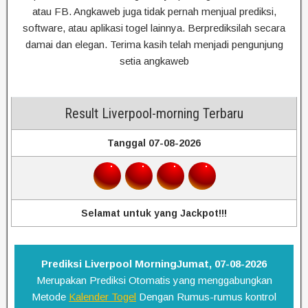
atau FB. Angkaweb juga tidak pernah menjual prediksi,
software, atau aplikasi togel lainnya. Berprediksilah secara
damai dan elegan. Terima kasih telah menjadi pengunjung
setia angkaweb
Result Liverpool-morning Terbaru
Tanggal 07-08-2026
Selamat untuk yang Jackpot!!!
Prediksi Liverpool MorningJumat, 07-08-2026
Merupakan Prediksi Otomatis yang menggabungkan
Metode
Kalender Togel
Dengan Rumus-rumus kontrol