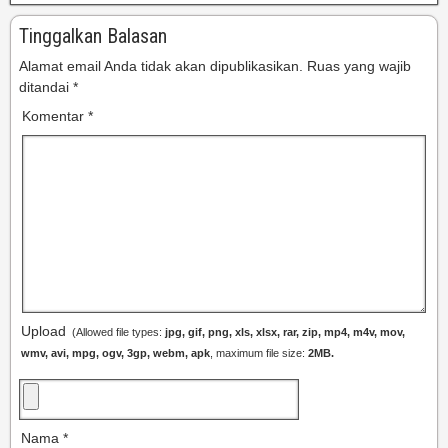
Tinggalkan Balasan
Alamat email Anda tidak akan dipublikasikan.
Ruas yang wajib
ditandai
*
Komentar
*
Upload
(Allowed file types:
jpg, gif, png, xls, xlsx, rar, zip, mp4, m4v, mov,
wmv, avi, mpg, ogv, 3gp, webm, apk
, maximum file size:
2MB.
Nama
*