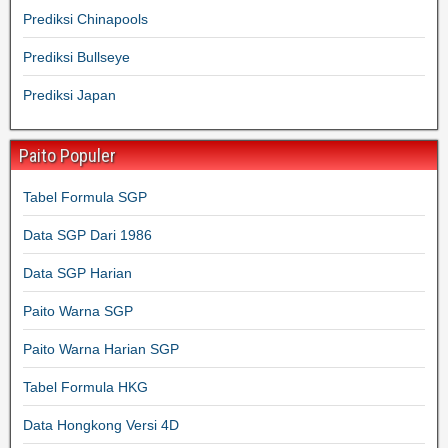
Prediksi Chinapools
Prediksi Bullseye
Prediksi Japan
Paito Populer
Tabel Formula SGP
Data SGP Dari 1986
Data SGP Harian
Paito Warna SGP
Paito Warna Harian SGP
Tabel Formula HKG
Data Hongkong Versi 4D