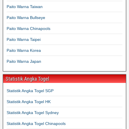
Paito Warna Taiwan
Paito Warna Bullseye
Paito Warna Chinapools
Paito Warna Taipei
Paito Warna Korea
Paito Warna Japan
Statistik Angka Togel
Statistik Angka Togel SGP
Statistik Angka Togel HK
Statistik Angka Togel Sydney
Statistik Angka Togel Chinapools