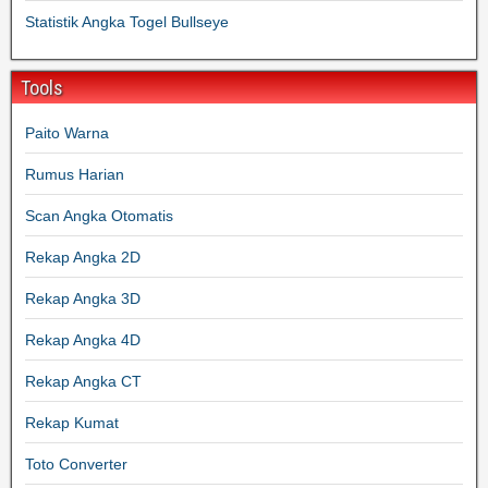
Statistik Angka Togel Bullseye
Tools
Paito Warna
Rumus Harian
Scan Angka Otomatis
Rekap Angka 2D
Rekap Angka 3D
Rekap Angka 4D
Rekap Angka CT
Rekap Kumat
Toto Converter