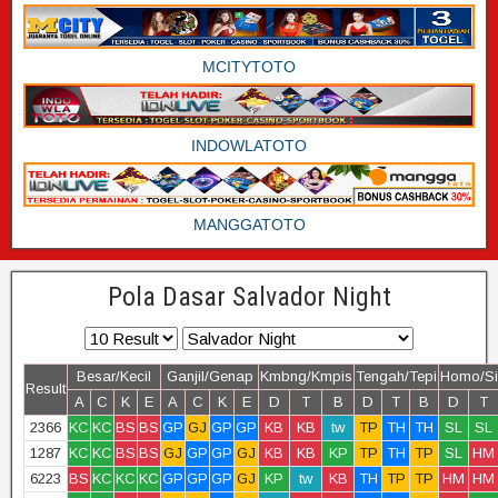
MCITYTOTO
INDOWLATOTO
MANGGATOTO
Pola Dasar Salvador Night
Besar/Kecil
Ganjil/Genap
Kmbng/Kmpis
Tengah/Tepi
Homo/Si
Result
A
C
K
E
A
C
K
E
D
T
B
D
T
B
D
T
2366
KC
KC
BS
BS
GP
GJ
GP
GP
KB
KB
tw
TP
TH
TH
SL
SL
1287
KC
KC
BS
BS
GJ
GP
GP
GJ
KB
KB
KP
TP
TH
TP
SL
HM
6223
BS
KC
KC
KC
GP
GP
GP
GJ
KP
tw
KB
TH
TP
TP
HM
HM