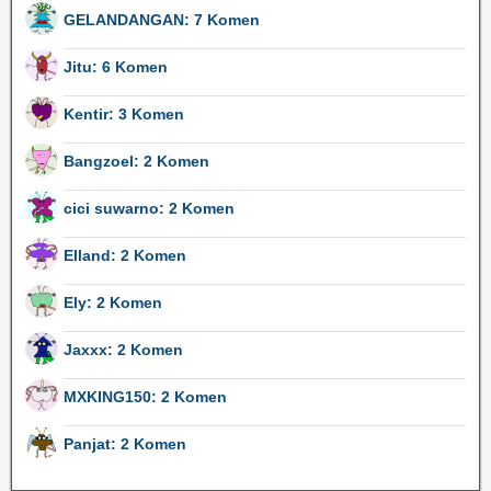
GELANDANGAN: 7 Komen
Jitu: 6 Komen
Kentir: 3 Komen
Bangzoel: 2 Komen
cici suwarno: 2 Komen
Elland: 2 Komen
Ely: 2 Komen
Jaxxx: 2 Komen
MXKING150: 2 Komen
Panjat: 2 Komen