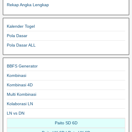
Rekap Angka Lengkap
Kalender Togel
Pola Dasar
Pola Dasar ALL
BBFS Generator
Kombinasi
Kombinasi 4D
Multi Kombinasi
Kolaborasi LN
LN vs DN
Paito SD 6D