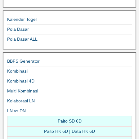
Kalender Togel
Pola Dasar
Pola Dasar ALL
BBFS Generator
Kombinasi
Kombinasi 4D
Multi Kombinasi
Kolaborasi LN
LN vs DN
Paito SD 6D
Paito HK 6D | Data HK 6D