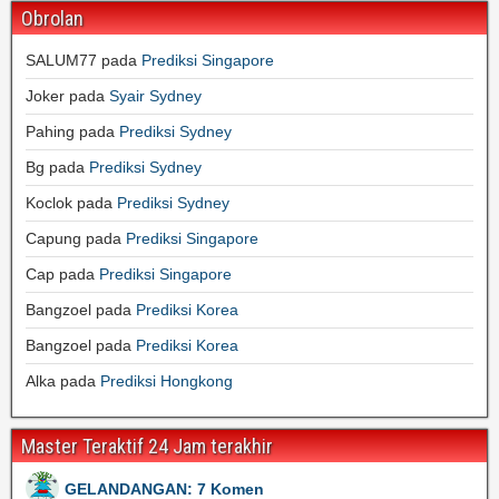
Obrolan
SALUM77
pada
Prediksi Singapore
Joker
pada
Syair Sydney
Pahing
pada
Prediksi Sydney
Bg
pada
Prediksi Sydney
Koclok
pada
Prediksi Sydney
Capung
pada
Prediksi Singapore
Cap
pada
Prediksi Singapore
Bangzoel
pada
Prediksi Korea
Bangzoel
pada
Prediksi Korea
Alka
pada
Prediksi Hongkong
Master Teraktif 24 Jam terakhir
GELANDANGAN: 7 Komen