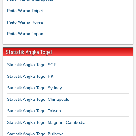
Paito Warna Taipei
Paito Warna Korea
Paito Warna Japan
Statistik Angka Togel
Statistik Angka Togel SGP
Statistik Angka Togel HK
Statistik Angka Togel Sydney
Statistik Angka Togel Chinapools
Statistik Angka Togel Taiwan
Statistik Angka Togel Magnum Cambodia
Statistik Angka Togel Bullseye