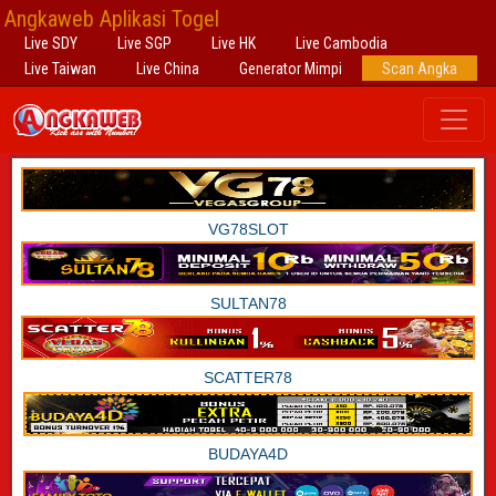
Angkaweb Aplikasi Togel
Live SDY
Live SGP
Live HK
Live Cambodia
Live Taiwan
Live China
Generator Mimpi
Scan Angka
VG78SLOT
SULTAN78
SCATTER78
BUDAYA4D