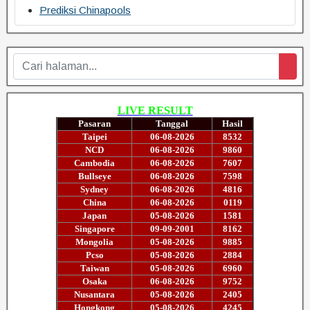
Prediksi Chinapools