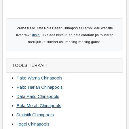
Perhatian!
Data Pola Dasar Chinapools Diambil dari website
livedraw :
disini
. Jika ada kekeliruan data didalam paito, harap
merujuk ke sumber asli masing-masing game.
TOOLS TERKAIT
Paito Warna Chinapools
Paito Harian Chinapools
Data Paito Chinapools
Bola Merah Chinapools
Statistik Chinapools
Togel Chinapools