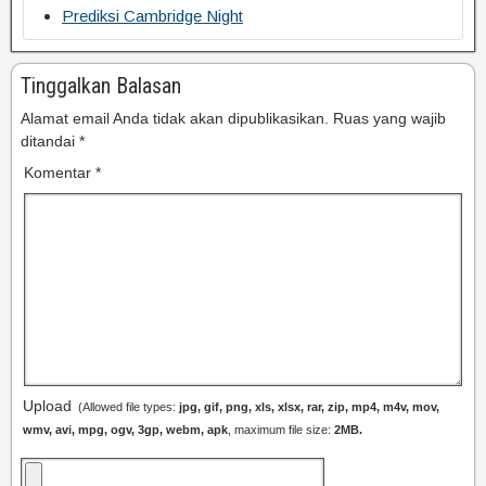
Prediksi Cambridge Night
Tinggalkan Balasan
Alamat email Anda tidak akan dipublikasikan.
Ruas yang wajib
ditandai
*
Komentar
*
Upload
(Allowed file types:
jpg, gif, png, xls, xlsx, rar, zip, mp4, m4v, mov,
wmv, avi, mpg, ogv, 3gp, webm, apk
, maximum file size:
2MB.