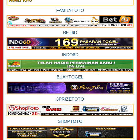
FAMILYTOTO
BET6D
INDO6D
BUAHTOGEL
3PRIZETOTO
SHOPTOTO