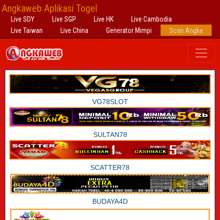
Angkaweb Aplikasi Togel
Live SDY
Live SGP
Live HK
Live Cambodia
Live Taiwan
Live China
Generator Mimpi
Scan Angka
VG78SLOT
SULTAN78
SCATTER78
BUDAYA4D