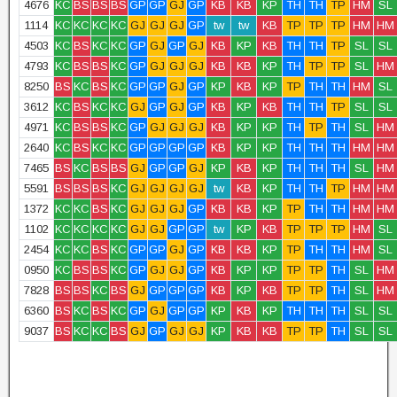
4676
KC
BS
BS
BS
GP
GP
GJ
GP
KB
KB
KP
TH
TH
TP
HM
SL
1114
KC
KC
KC
KC
GJ
GJ
GJ
GP
tw
tw
KB
TP
TP
TP
HM
HM
4503
KC
BS
KC
KC
GP
GJ
GP
GJ
KB
KP
KB
TH
TH
TP
SL
SL
4793
KC
BS
BS
KC
GP
GJ
GJ
GJ
KB
KB
KP
TH
TP
TP
SL
HM
8250
BS
KC
BS
KC
GP
GP
GJ
GP
KP
KB
KP
TP
TH
TH
HM
SL
3612
KC
BS
KC
KC
GJ
GP
GJ
GP
KB
KP
KB
TH
TH
TP
SL
SL
4971
KC
BS
BS
KC
GP
GJ
GJ
GJ
KB
KP
KP
TH
TP
TH
SL
HM
2640
KC
BS
KC
KC
GP
GP
GP
GP
KB
KP
KP
TH
TH
TH
HM
HM
7465
BS
KC
BS
BS
GJ
GP
GP
GJ
KP
KB
KP
TH
TH
TH
SL
HM
5591
BS
BS
BS
KC
GJ
GJ
GJ
GJ
tw
KB
KP
TH
TH
TP
HM
HM
1372
KC
KC
BS
KC
GJ
GJ
GJ
GP
KB
KB
KP
TP
TH
TH
HM
HM
1102
KC
KC
KC
KC
GJ
GJ
GP
GP
tw
KP
KB
TP
TP
TP
HM
SL
2454
KC
KC
BS
KC
GP
GP
GJ
GP
KB
KB
KP
TP
TH
TH
HM
SL
0950
KC
BS
BS
KC
GP
GJ
GJ
GP
KB
KP
KP
TP
TP
TH
SL
HM
7828
BS
BS
KC
BS
GJ
GP
GP
GP
KB
KP
KB
TP
TP
TH
SL
HM
6360
BS
KC
BS
KC
GP
GJ
GP
GP
KP
KB
KP
TH
TH
TH
SL
SL
9037
BS
KC
KC
BS
GJ
GP
GJ
GJ
KP
KB
KB
TP
TP
TH
SL
SL