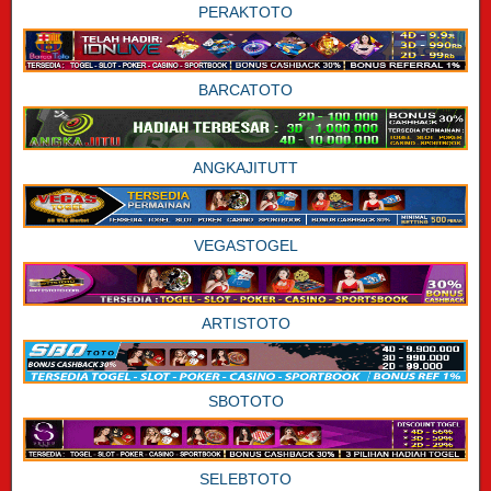
PERAKTOTO
BARCATOTO
ANGKAJITUTT
VEGASTOGEL
ARTISTOTO
SBOTOTO
SELEBTOTO