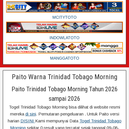
MCITYTOTO
INDOWLATOTO
MANGGATOTO
Paito Warna Trinidad Tobago Morning
Paito Trinidad Tobago Morning Tahun 2026
sampai 2026
Togel Trinidad Tobago Morning bisa dilihat di website resmi
mereka
di sini
. Pemutaran pengeluaran
. Untuk Paito versi
harian
DISINI
Kami mempunyai Data
Togel Trinidad Tobago
Morning
sekitar 0 result yang tercatat sejak tanggal 09-08-