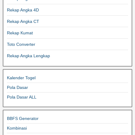
Rekap Angka 4D
Rekap Angka CT
Rekap Kumat
Toto Converter
Rekap Angka Lengkap
Kalender Togel
Pola Dasar
Pola Dasar ALL
BBFS Generator
Kombinasi