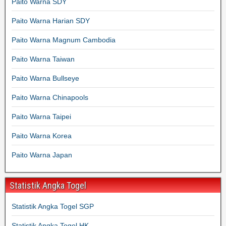
Paito Warna SDY
Paito Warna Harian SDY
Paito Warna Magnum Cambodia
Paito Warna Taiwan
Paito Warna Bullseye
Paito Warna Chinapools
Paito Warna Taipei
Paito Warna Korea
Paito Warna Japan
Statistik Angka Togel
Statistik Angka Togel SGP
Statistik Angka Togel HK