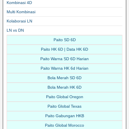
Kombinasi 4D
Multi Kombinasi
Kolaborasi LN
LN vs DN
Paito SD 6D
Paito HK 6D | Data HK 6D
Paito Warna SD 6D Harian
Paito Warna HK 6d Harian
Bola Merah SD 6D
Bola Merah HK 6D
Paito Global Oregon
Paito Global Texas
Paito Gabungan HKB
Paito Global Morocco