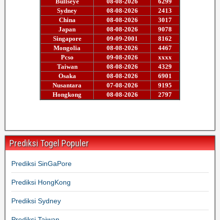
Prediksi Togel Populer
Prediksi SinGaPore
Prediksi HongKong
Prediksi Sydney
Prediksi Taiwan