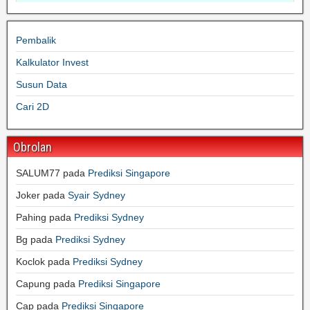
Pembalik
Kalkulator Invest
Susun Data
Cari 2D
Obrolan
SALUM77
pada
Prediksi Singapore
Joker
pada
Syair Sydney
Pahing
pada
Prediksi Sydney
Bg
pada
Prediksi Sydney
Koclok
pada
Prediksi Sydney
Capung
pada
Prediksi Singapore
Cap
pada
Prediksi Singapore