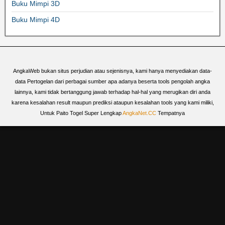
Buku Mimpi 3D
Buku Mimpi 4D
AngkaWeb bukan situs perjudian atau sejenisnya, kami hanya menyediakan data-
data Pertogelan dari perbagai sumber apa adanya beserta tools pengolah angka
lainnya, kami tidak bertanggung jawab terhadap hal-hal yang merugikan diri anda
karena kesalahan result maupun prediksi ataupun kesalahan tools yang kami miliki,
Untuk Paito Togel Super Lengkap
AngkaNet.CC
Tempatnya