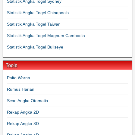
Statistik Angka Togel Sydney
Statistik Angka Togel Chinapools
Statistik Angka Togel Taiwan
Statistik Angka Togel Magnum Cambodia
Statistik Angka Togel Bullseye
Tools
Paito Warna
Rumus Harian
Scan Angka Otomatis
Rekap Angka 2D
Rekap Angka 3D