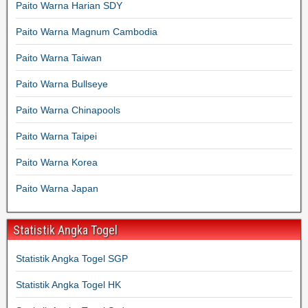
Paito Warna Harian SDY
Paito Warna Magnum Cambodia
Paito Warna Taiwan
Paito Warna Bullseye
Paito Warna Chinapools
Paito Warna Taipei
Paito Warna Korea
Paito Warna Japan
Statistik Angka Togel
Statistik Angka Togel SGP
Statistik Angka Togel HK