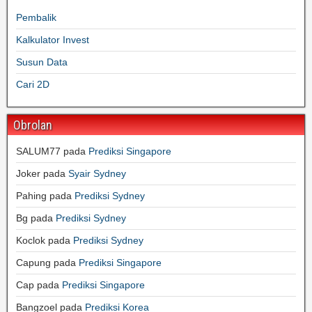
Pembalik
Kalkulator Invest
Susun Data
Cari 2D
Obrolan
SALUM77
pada
Prediksi Singapore
Joker
pada
Syair Sydney
Pahing
pada
Prediksi Sydney
Bg
pada
Prediksi Sydney
Koclok
pada
Prediksi Sydney
Capung
pada
Prediksi Singapore
Cap
pada
Prediksi Singapore
Bangzoel
pada
Prediksi Korea