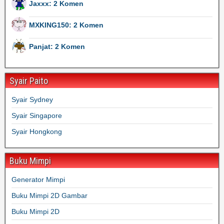
Jaxxx: 2 Komen
MXKING150: 2 Komen
Panjat: 2 Komen
Syair Paito
Syair Sydney
Syair Singapore
Syair Hongkong
Buku Mimpi
Generator Mimpi
Buku Mimpi 2D Gambar
Buku Mimpi 2D