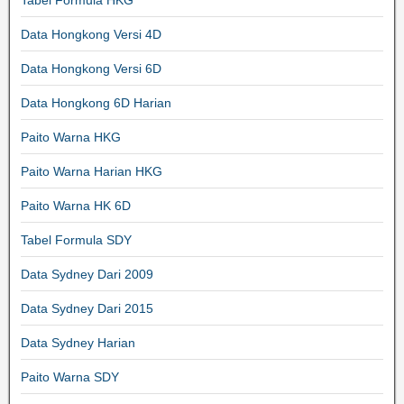
Tabel Formula HKG
Data Hongkong Versi 4D
Data Hongkong Versi 6D
Data Hongkong 6D Harian
Paito Warna HKG
Paito Warna Harian HKG
Paito Warna HK 6D
Tabel Formula SDY
Data Sydney Dari 2009
Data Sydney Dari 2015
Data Sydney Harian
Paito Warna SDY