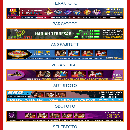
PERAKTOTO
BARCATOTO
ANGKAJITUTT
VEGASTOGEL
ARTISTOTO
SBOTOTO
SELEBTOTO