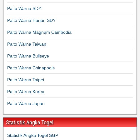
Paito Warna SDY
Paito Warna Harian SDY
Paito Warna Magnum Cambodia
Paito Warna Taiwan
Paito Warna Bullseye
Paito Warna Chinapools
Paito Warna Taipei
Paito Warna Korea
Paito Warna Japan
Statistik Angka Togel
Statistik Angka Togel SGP