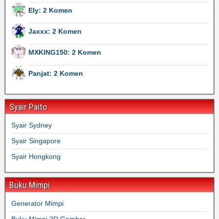
Ely: 2 Komen
Jaxxx: 2 Komen
MXKING150: 2 Komen
Panjat: 2 Komen
Syair Paito
Syair Sydney
Syair Singapore
Syair Hongkong
Buku Mimpi
Generator Mimpi