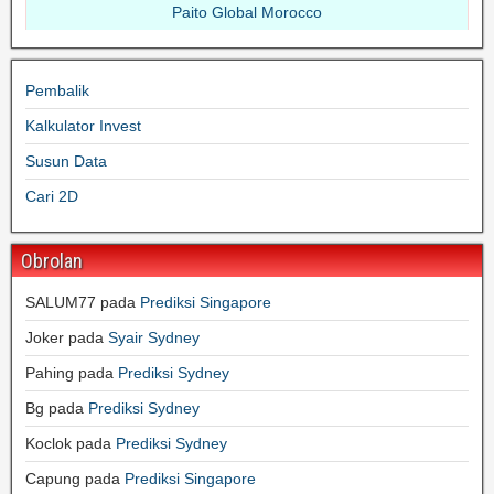
Paito Global Morocco
Pembalik
Kalkulator Invest
Susun Data
Cari 2D
Obrolan
SALUM77
pada
Prediksi Singapore
Joker
pada
Syair Sydney
Pahing
pada
Prediksi Sydney
Bg
pada
Prediksi Sydney
Koclok
pada
Prediksi Sydney
Capung
pada
Prediksi Singapore