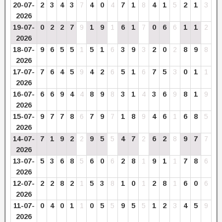
20-07-
2
3
4
3
7
4
0
4
7
1
8
4
1
5
2
1
3
2026
19-07-
0
2
2
7
9
1
9
1
6
1
7
0
6
6
1
1
2
2026
18-07-
9
6
5
5
1
5
1
6
3
9
3
2
0
2
8
9
8
2026
17-07-
7
6
4
5
9
4
2
6
5
1
6
7
5
3
0
1
1
2026
16-07-
6
6
9
4
4
8
9
8
3
1
4
3
6
9
8
1
9
2026
15-07-
9
7
7
8
6
7
9
7
1
8
9
4
6
1
6
8
5
2026
14-07-
7
1
9
2
2
9
5
5
4
7
2
6
2
8
9
7
7
2026
13-07-
5
3
6
8
5
6
0
6
2
8
1
9
1
1
7
8
6
2026
12-07-
2
2
8
2
1
5
3
8
1
0
1
2
8
1
6
0
6
2026
11-07-
0
4
0
1
1
0
5
5
9
5
5
1
2
3
4
5
9
2026