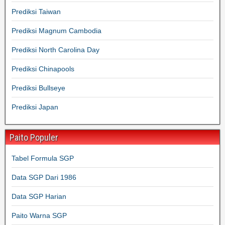
Prediksi Taiwan
Prediksi Magnum Cambodia
Prediksi North Carolina Day
Prediksi Chinapools
Prediksi Bullseye
Prediksi Japan
Paito Populer
Tabel Formula SGP
Data SGP Dari 1986
Data SGP Harian
Paito Warna SGP