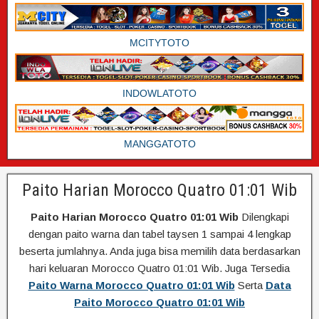
MCITYTOTO
INDOWLATOTO
MANGGATOTO
Paito Harian Morocco Quatro 01:01 Wib
Paito Harian Morocco Quatro 01:01 Wib
Dilengkapi
dengan paito warna dan tabel taysen 1 sampai 4 lengkap
beserta jumlahnya. Anda juga bisa memilih data berdasarkan
hari keluaran Morocco Quatro 01:01 Wib. Juga Tersedia
Paito Warna Morocco Quatro 01:01 Wib
Serta
Data
Paito Morocco Quatro 01:01 Wib