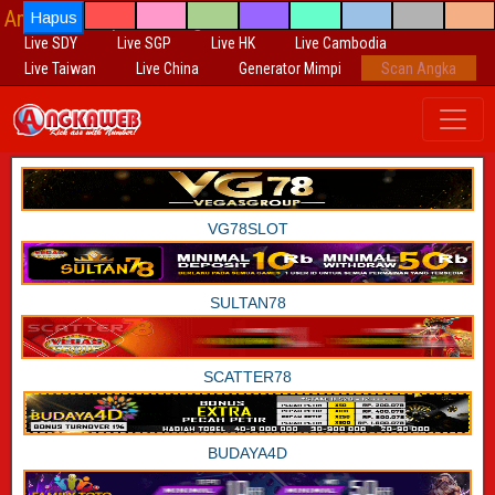
Angkaweb Aplikasi Togel
Hapus
Live SDY
Live SGP
Live HK
Live Cambodia
Live Taiwan
Live China
Generator Mimpi
Scan Angka
VG78SLOT
SULTAN78
SCATTER78
BUDAYA4D