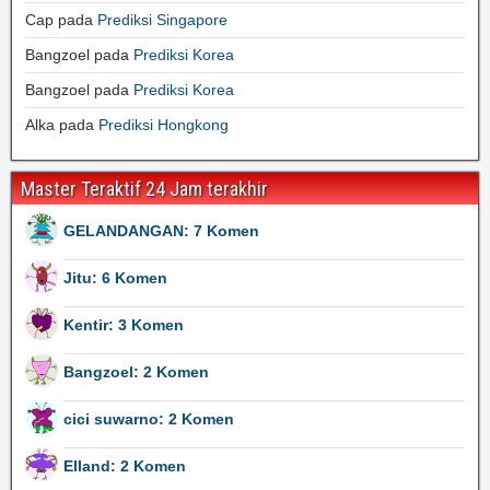
Cap
pada
Prediksi Singapore
Bangzoel
pada
Prediksi Korea
Bangzoel
pada
Prediksi Korea
Alka
pada
Prediksi Hongkong
Master Teraktif 24 Jam terakhir
GELANDANGAN: 7 Komen
Jitu: 6 Komen
Kentir: 3 Komen
Bangzoel: 2 Komen
cici suwarno: 2 Komen
Elland: 2 Komen