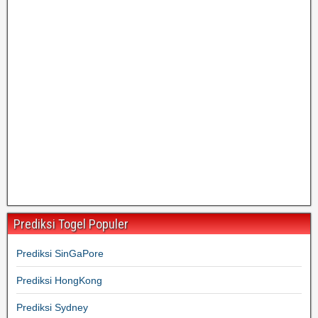
Prediksi Togel Populer
Prediksi SinGaPore
Prediksi HongKong
Prediksi Sydney