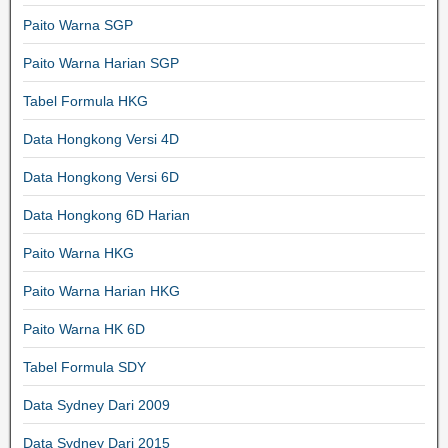
Paito Warna SGP
Paito Warna Harian SGP
Tabel Formula HKG
Data Hongkong Versi 4D
Data Hongkong Versi 6D
Data Hongkong 6D Harian
Paito Warna HKG
Paito Warna Harian HKG
Paito Warna HK 6D
Tabel Formula SDY
Data Sydney Dari 2009
Data Sydney Dari 2015