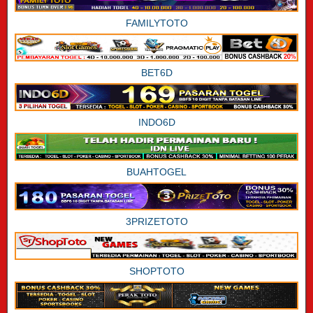
FAMILYTOTO
BET6D
INDO6D
BUAHTOGEL
3PRIZETOTO
SHOPTOTO