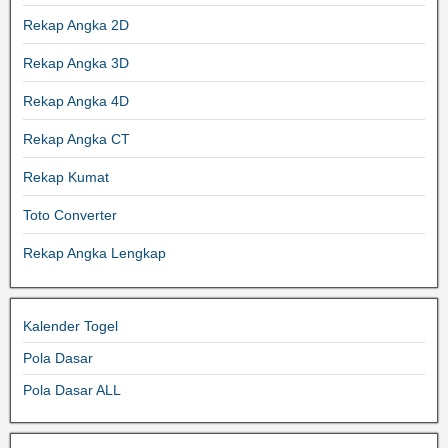
Rekap Angka 2D
Rekap Angka 3D
Rekap Angka 4D
Rekap Angka CT
Rekap Kumat
Toto Converter
Rekap Angka Lengkap
Kalender Togel
Pola Dasar
Pola Dasar ALL