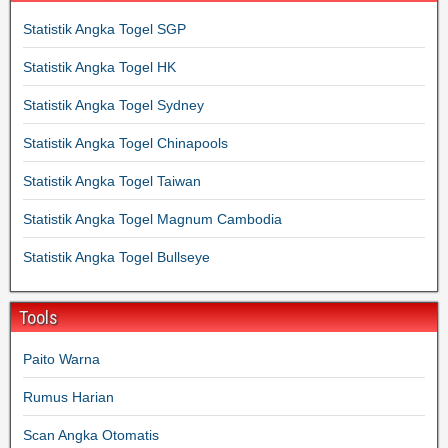
Statistik Angka Togel SGP
Statistik Angka Togel HK
Statistik Angka Togel Sydney
Statistik Angka Togel Chinapools
Statistik Angka Togel Taiwan
Statistik Angka Togel Magnum Cambodia
Statistik Angka Togel Bullseye
Tools
Paito Warna
Rumus Harian
Scan Angka Otomatis