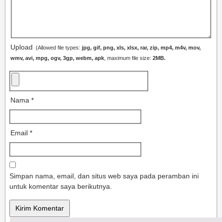
Upload
(Allowed file types:
jpg, gif, png, xls, xlsx, rar, zip, mp4, m4v, mov,
wmv, avi, mpg, ogv, 3gp, webm, apk
, maximum file size:
2MB.
Nama
*
Email
*
Simpan nama, email, dan situs web saya pada peramban ini
untuk komentar saya berikutnya.