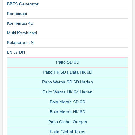
BBFS Generator
Kombinasi
Kombinasi 4D
Multi Kombinasi
Kolaborasi LN
LN vs DN
Paito SD 6D
Paito HK 6D | Data HK 6D
Paito Warna SD 6D Harian
Paito Warna HK 6d Harian
Bola Merah SD 6D
Bola Merah HK 6D
Paito Global Oregon
Paito Global Texas