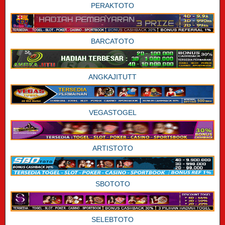
PERAKTOTO
BARCATOTO
ANGKAJITUTT
VEGASTOGEL
ARTISTOTO
SBOTOTO
SELEBTOTO