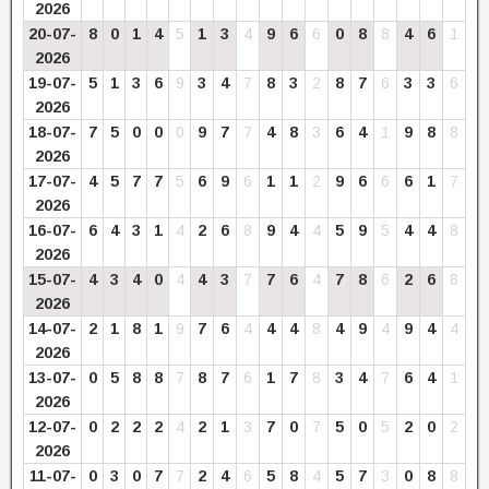
2026
20-07-
8
0
1
4
5
1
3
4
9
6
6
0
8
8
4
6
1
2026
19-07-
5
1
3
6
9
3
4
7
8
3
2
8
7
6
3
3
6
2026
18-07-
7
5
0
0
0
9
7
7
4
8
3
6
4
1
9
8
8
2026
17-07-
4
5
7
7
5
6
9
6
1
1
2
9
6
6
6
1
7
2026
16-07-
6
4
3
1
4
2
6
8
9
4
4
5
9
5
4
4
8
2026
15-07-
4
3
4
0
4
4
3
7
7
6
4
7
8
6
2
6
8
2026
14-07-
2
1
8
1
9
7
6
4
4
4
8
4
9
4
9
4
4
2026
13-07-
0
5
8
8
7
8
7
6
1
7
8
3
4
7
6
4
1
2026
12-07-
0
2
2
2
4
2
1
3
7
0
7
5
0
5
2
0
2
2026
11-07-
0
3
0
7
7
2
4
6
5
8
4
5
7
3
0
8
8