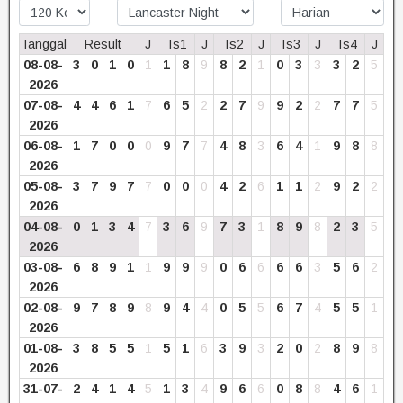
Tanggal
Result
J
Ts1
J
Ts2
J
Ts3
J
Ts4
J
08-08-
3
0
1
0
1
1
8
9
8
2
1
0
3
3
3
2
5
2026
07-08-
4
4
6
1
7
6
5
2
2
7
9
9
2
2
7
7
5
2026
06-08-
1
7
0
0
0
9
7
7
4
8
3
6
4
1
9
8
8
2026
05-08-
3
7
9
7
7
0
0
0
4
2
6
1
1
2
9
2
2
2026
04-08-
0
1
3
4
7
3
6
9
7
3
1
8
9
8
2
3
5
2026
03-08-
6
8
9
1
1
9
9
9
0
6
6
6
6
3
5
6
2
2026
02-08-
9
7
8
9
8
9
4
4
0
5
5
6
7
4
5
5
1
2026
01-08-
3
8
5
5
1
5
1
6
3
9
3
2
0
2
8
9
8
2026
31-07-
2
4
1
4
5
1
3
4
9
6
6
0
8
8
4
6
1