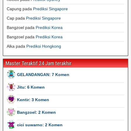
Capung
pada
Prediksi Singapore
Cap
pada
Prediksi Singapore
Bangzoel
pada
Prediksi Korea
Bangzoel
pada
Prediksi Korea
Alka
pada
Prediksi Hongkong
Master Teraktif 24 Jam terakhir
GELANDANGAN: 7 Komen
Jitu: 6 Komen
Kentir: 3 Komen
Bangzoel: 2 Komen
cici suwarno: 2 Komen