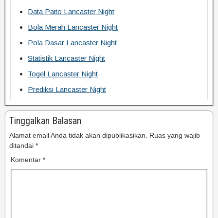
Data Paito Lancaster Night
Bola Merah Lancaster Night
Pola Dasar Lancaster Night
Statistik Lancaster Night
Togel Lancaster Night
Prediksi Lancaster Night
Tinggalkan Balasan
Alamat email Anda tidak akan dipublikasikan.
Ruas yang wajib
ditandai
*
Komentar
*