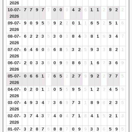
2026
10-07-
7
7
9
7
7
0
0
0
4
2
6
1
1
2
9
2
2
2026
09-07-
9
0
9
5
5
9
2
2
0
1
1
6
5
2
5
1
6
2026
08-07-
6
2
2
3
5
3
0
3
8
4
3
8
1
9
3
4
7
2026
07-07-
6
4
6
0
6
6
8
5
3
2
5
9
3
3
8
2
1
2026
06-07-
2
0
3
3
6
0
9
9
8
6
5
1
6
7
3
6
9
2026
05-07-
0
6
6
1
7
6
5
2
2
7
9
9
2
2
7
7
5
2026
04-07-
0
2
0
1
1
0
5
5
9
5
5
1
2
3
4
5
9
2026
03-07-
4
9
3
4
7
3
6
9
7
3
1
8
9
8
2
3
5
2026
02-07-
3
7
4
3
7
4
0
4
7
1
8
4
1
5
2
1
3
2026
01-07-
3
2
8
7
6
8
8
7
0
9
9
3
3
6
5
9
5