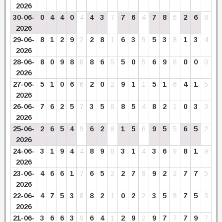
2026
30-06-
0
4
4
0
4
4
3
7
7
6
4
7
8
6
2
6
8
2026
29-06-
8
1
2
9
2
2
8
1
6
3
9
5
3
8
1
3
4
2026
28-06-
8
0
9
8
8
8
6
5
5
0
5
6
9
6
0
0
0
2026
27-06-
5
1
0
6
6
2
0
2
9
1
1
5
1
6
4
1
5
2026
26-06-
7
6
2
5
7
3
5
8
8
5
4
8
2
1
0
3
3
2026
25-06-
2
6
5
4
9
6
2
8
1
5
6
9
5
5
6
5
2
2026
24-06-
3
1
9
4
4
8
9
8
3
1
4
3
6
9
8
1
9
2026
23-06-
4
6
6
1
7
6
5
2
2
7
9
9
2
2
7
7
5
2026
22-06-
4
7
5
3
8
8
2
1
0
2
2
3
5
8
7
5
3
2026
21-06-
3
6
6
3
9
6
4
1
2
9
2
9
7
7
7
9
7