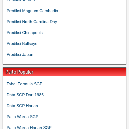
Prediksi Magnum Cambodia
Prediksi North Carolina Day
Prediksi Chinapools
Prediksi Bullseye
Prediksi Japan
Paito Populer
Tabel Formula SGP
Data SGP Dari 1986
Data SGP Harian
Paito Warna SGP
Paito Warna Harian SGP