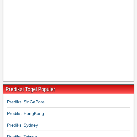
Prediksi Togel Populer
Prediksi SinGaPore
Prediksi HongKong
Prediksi Sydney
Prediksi Taiwan