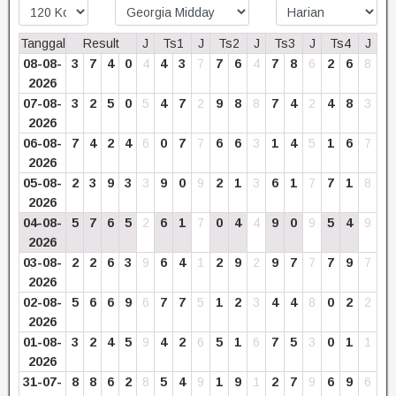
Tanggal
Result
J
Ts1
J
Ts2
J
Ts3
J
Ts4
J
08-08-
3
7
4
0
4
4
3
7
7
6
4
7
8
6
2
6
8
2026
07-08-
3
2
5
0
5
4
7
2
9
8
8
7
4
2
4
8
3
2026
06-08-
7
4
2
4
6
0
7
7
6
6
3
1
4
5
1
6
7
2026
05-08-
2
3
9
3
3
9
0
9
2
1
3
6
1
7
7
1
8
2026
04-08-
5
7
6
5
2
6
1
7
0
4
4
9
0
9
5
4
9
2026
03-08-
2
2
6
3
9
6
4
1
2
9
2
9
7
7
7
9
7
2026
02-08-
5
6
6
9
6
7
7
5
1
2
3
4
4
8
0
2
2
2026
01-08-
3
2
4
5
9
4
2
6
5
1
6
7
5
3
0
1
1
2026
31-07-
8
8
6
2
8
5
4
9
1
9
1
2
7
9
6
9
6