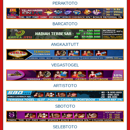
PERAKTOTO
BARCATOTO
ANGKAJITUTT
VEGASTOGEL
ARTISTOTO
SBOTOTO
SELEBTOTO