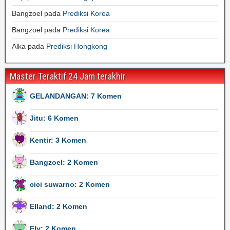
Bangzoel
pada
Prediksi Korea
Bangzoel
pada
Prediksi Korea
Alka
pada
Prediksi Hongkong
Master Teraktif 24 Jam terakhir
GELANDANGAN: 7 Komen
Jitu: 6 Komen
Kentir: 3 Komen
Bangzoel: 2 Komen
cici suwarno: 2 Komen
Elland: 2 Komen
Ely: 2 Komen