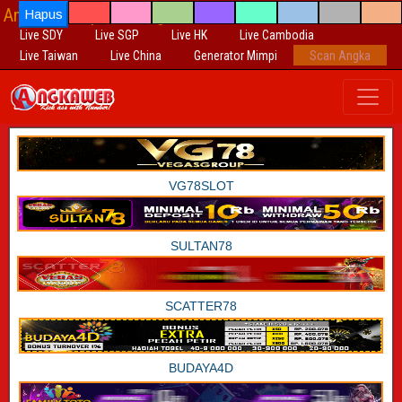
Angkaweb Aplikasi Togel
Hapus
Live SDY
Live SGP
Live HK
Live Cambodia
Live Taiwan
Live China
Generator Mimpi
Scan Angka
VG78SLOT
SULTAN78
SCATTER78
BUDAYA4D