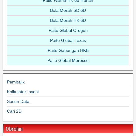
Paito Warna HK 6d Harian
Bola Merah SD 6D
Bola Merah HK 6D
Paito Global Oregon
Paito Global Texas
Paito Gabungan HKB
Paito Global Morocco
Pembalik
Kalkulator Invest
Susun Data
Cari 2D
Obrolan