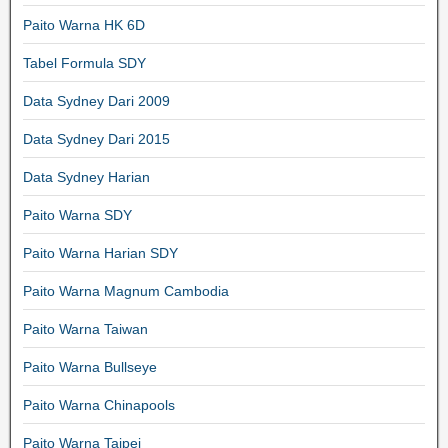
Paito Warna HK 6D
Tabel Formula SDY
Data Sydney Dari 2009
Data Sydney Dari 2015
Data Sydney Harian
Paito Warna SDY
Paito Warna Harian SDY
Paito Warna Magnum Cambodia
Paito Warna Taiwan
Paito Warna Bullseye
Paito Warna Chinapools
Paito Warna Taipei