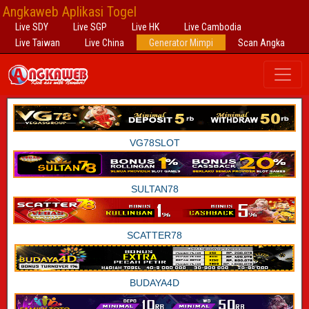
Angkaweb Aplikasi Togel
Live SDY
Live SGP
Live HK
Live Cambodia
Live Taiwan
Live China
Generator Mimpi
Scan Angka
VG78SLOT
SULTAN78
SCATTER78
BUDAYA4D