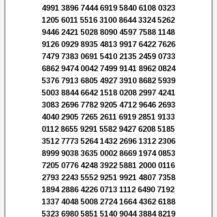
4991 3896 7444 6919 5840 6108 0323
1205 6011 5516 3100 8644 3324 5262
9446 2421 5028 8090 4597 7588 1148
9126 0929 8935 4813 9917 6422 7626
7479 7383 0691 5410 2135 2459 0733
6862 9474 0042 7499 9141 8962 0824
5376 7913 6805 4927 3910 8682 5939
5003 8844 6642 1518 0208 2997 4241
3083 2696 7782 9205 4712 9646 2693
4040 2905 7265 2611 6919 2851 9133
0112 8655 9291 5582 9427 6208 5185
3512 7773 5264 1432 2696 1312 2306
8999 9038 3635 0002 8669 1974 0853
7205 0776 4248 3922 5881 2000 0116
2793 2243 5552 9251 9921 4807 7358
1894 2886 4226 0713 1112 6490 7192
1337 4048 5008 2724 1664 4362 6188
5323 6980 5851 5140 9044 3884 8219