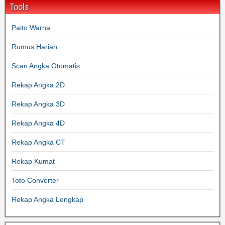
Tools
Paito Warna
Rumus Harian
Scan Angka Otomatis
Rekap Angka 2D
Rekap Angka 3D
Rekap Angka 4D
Rekap Angka CT
Rekap Kumat
Toto Converter
Rekap Angka Lengkap