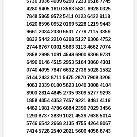
5730 3936 4009 6290 7233 6518 7745
4280 9405 1610 3563 5831 6928 0325
7848 5865 9572 5411 0123 6422 9118
1620 8596 0952 0169 5228 1219 9443
9661 2034 2330 5531 7779 7115 3359
0832 5442 2210 6398 5127 9306 4752
2744 8767 0301 5883 3113 4662 7074
2858 2998 1091 4549 6900 9306 9731
6490 9146 4515 2953 5164 3060 4301
0740 4095 7847 6632 2736 5028 1582
5144 2433 8711 5475 2870 7908 3206
4083 2339 0180 5823 1049 3008 4104
8903 2814 4845 2735 9309 5277 9293
1858 4054 4353 7457 9221 8481 4119
4482 1981 4786 6684 2390 7029 3456
1293 8737 3839 1021 4539 7638 5014
5746 6542 2668 2135 4755 4264 9067
7414 5728 2540 2021 5606 4058 8743