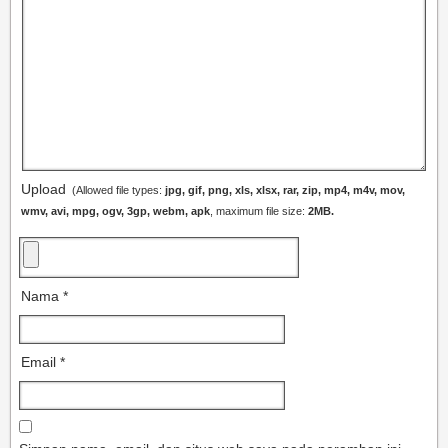
Upload
(Allowed file types:
jpg, gif, png, xls, xlsx, rar, zip, mp4, m4v, mov,
wmv, avi, mpg, ogv, 3gp, webm, apk
, maximum file size:
2MB.
Nama
*
Email
*