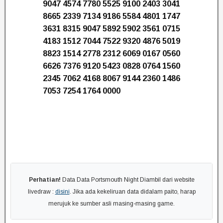
9047 4574 7780 5525 9100 2403 3041
8665 2339 7134 9186 5584 4801 1747
3631 8315 9047 5892 5902 3561 0715
4183 1512 7044 7522 9320 4876 5019
8823 1514 2778 2312 6069 0167 0560
6626 7376 9120 5423 0828 0764 1560
2345 7062 4168 8067 9144 2360 1486
7053 7254 1764 0000
Perhatian!
Data Data Portsmouth Night Diambil dari website
livedraw :
disini
. Jika ada kekeliruan data didalam paito, harap
merujuk ke sumber asli masing-masing game.