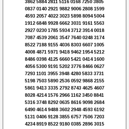
3862 5884 2811 5116 0168 7250 3805
0837 0140 2921 9882 9006 2808 1599
4593 2057 4022 3023 5898 8094 5004
1912 6848 9928 6662 3031 9161 5563
2927 0230 1785 5934 3712 3914 0018
7087 4539 2061 3547 7640 0248 3174
8522 7188 9155 4036 8303 6607 1005
4008 4871 5971 9418 9462 1954 5212
8486 0398 4125 6660 5421 0414 1600
4056 5300 9191 5202 3776 8466 0627
7293 1101 3955 3948 4280 5833 3731
5198 7503 5890 2536 0592 9868 2155
5861 9413 3335 2792 8743 4625 4607
8028 4214 1576 2966 1162 3450 8841
5316 3748 8292 0635 8616 9098 2684
6490 4614 9488 3602 2948 4593 6192
5131 0406 9128 3855 6757 7506 7203
4234 8919 8522 9180 0385 2896 3015