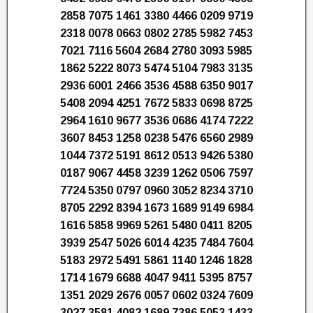
2858 7075 1461 3380 4466 0209 9719
2318 0078 0663 0802 2785 5982 7453
7021 7116 5604 2684 2780 3093 5985
1862 5222 8073 5474 5104 7983 3135
2936 6001 2466 3536 4588 6350 9017
5408 2094 4251 7672 5833 0698 8725
2964 1610 9677 3536 0686 4174 7222
3607 8453 1258 0238 5476 6560 2989
1044 7372 5191 8612 0513 9426 5380
0187 9067 4458 3239 1262 0506 7597
7724 5350 0797 0960 3052 8234 3710
8705 2292 8394 1673 1689 9149 6984
1616 5858 9969 5261 5480 0411 8205
3939 2547 5026 6014 4235 7484 7604
5183 2972 5491 5861 1140 1246 1828
1714 1679 6688 4047 9411 5395 8757
1351 2029 2676 0057 0602 0324 7609
3027 3581 4082 1689 7386 5053 1433