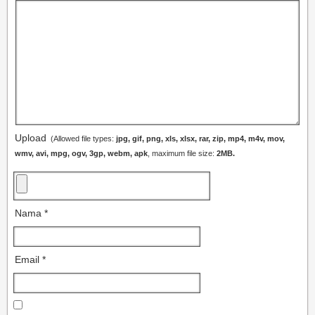
Upload
(Allowed file types:
jpg, gif, png, xls, xlsx, rar, zip, mp4, m4v, mov,
wmv, avi, mpg, ogv, 3gp, webm, apk
, maximum file size:
2MB.
Nama
*
Email
*