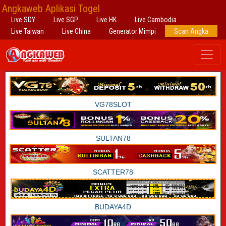
Angkaweb Aplikasi Togel
Live SDY
Live SGP
Live HK
Live Cambodia
Live Taiwan
Live China
Generator Mimpi
Scan Angka
VG78SLOT
SULTAN78
SCATTER78
BUDAYA4D