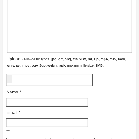
Upload
(Allowed file types:
jpg, gif, png, xls, xlsx, rar, zip, mp4, m4v, mov,
wmv, avi, mpg, ogv, 3gp, webm, apk
, maximum file size:
2MB.
Nama
*
Email
*