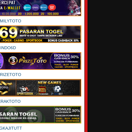
AMILYTOTO
INDO6D
PRIZETOTO
ERAKTOTO
GKAJITUTT