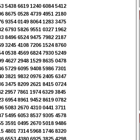
53 5438 6619 1240 6084 5412
06 8675 0528 4739 4951 2180
76 9354 0149 8064 1283 3475
82 6793 5826 9551 0327 1962
33 8496 6524 9475 7982 2187
69 3245 4108 7206 1524 8760
54 0538 4569 6824 7930 5249
99 4627 2948 1529 8635 0478
86 5729 6095 9408 5986 7301
40 3821 9832 0976 2405 6347
36 3475 8209 2621 8415 0724
42 2957 7861 1974 6329 3845
23 6954 8961 9452 8619 0782
06 5083 2670 4310 0441 3711
87 5495 6053 8537 9305 4578
55 3591 0495 2670 5018 9486
15 4801 7314 5968 1746 8320
36 6553 4380 6925 3825 4298