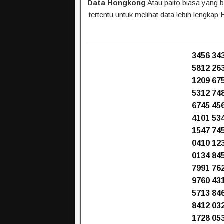
Data Hongkong
Atau paito biasa yang b
tertentu untuk melihat data lebih lengka
3456 34
5812 26
1209 67
5312 74
6745 45
4101 53
1547 74
0410 12
0134 84
7991 76
9760 43
5713 84
8412 03
1728 05