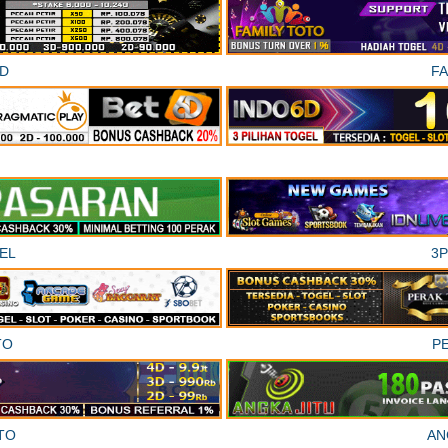
D
F
EL
3
TO
P
TO
AN