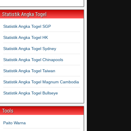
Statistik Angka Togel
Statistik Angka Togel SGP
Statistik Angka Togel HK
Statistik Angka Togel Sydney
Statistik Angka Togel Chinapools
Statistik Angka Togel Taiwan
Statistik Angka Togel Magnum Cambodia
Statistik Angka Togel Bullseye
Tools
Paito Warna