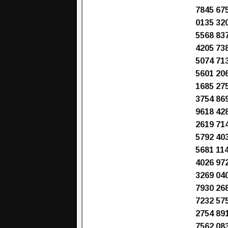
7845 67
0135 32
5568 83
4205 73
5074 71
5601 20
1685 27
3754 86
9618 42
2619 71
5792 40
5681 11
4026 97
3269 04
7930 26
7232 57
2754 89
7562 08