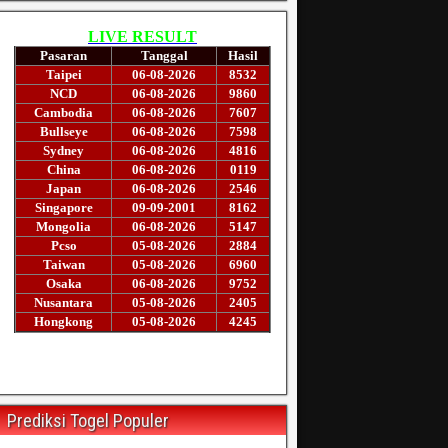
Prediksi Togel Populer