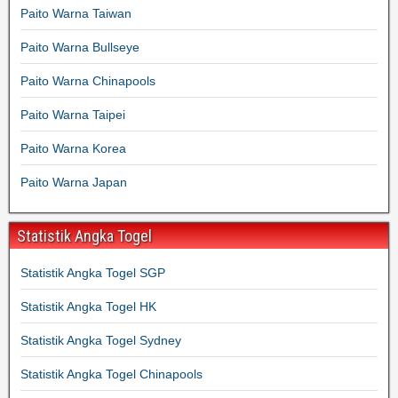
Paito Warna Taiwan
Paito Warna Bullseye
Paito Warna Chinapools
Paito Warna Taipei
Paito Warna Korea
Paito Warna Japan
Statistik Angka Togel
Statistik Angka Togel SGP
Statistik Angka Togel HK
Statistik Angka Togel Sydney
Statistik Angka Togel Chinapools