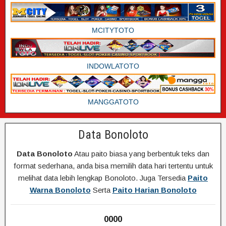
MCITYTOTO
INDOWLATOTO
MANGGATOTO
Data Bonoloto
Data Bonoloto
Atau paito biasa yang berbentuk teks dan
format sederhana, anda bisa memilih data hari tertentu untuk
melihat data lebih lengkap Bonoloto. Juga Tersedia
Paito
Warna Bonoloto
Serta
Paito Harian Bonoloto
0000