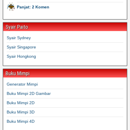
Panjat: 2 Komen
Syair Paito
Syair Sydney
Syair Singapore
Syair Hongkong
Buku Mimpi
Generator Mimpi
Buku Mimpi 2D Gambar
Buku Mimpi 2D
Buku Mimpi 3D
Buku Mimpi 4D