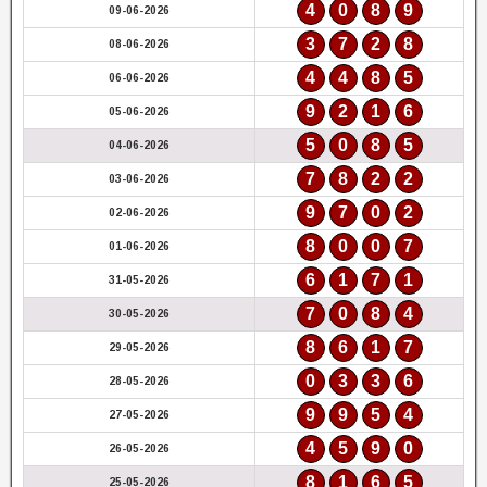
4
0
8
9
09-06-2026
3
7
2
8
08-06-2026
4
4
8
5
06-06-2026
9
2
1
6
05-06-2026
5
0
8
5
04-06-2026
7
8
2
2
03-06-2026
9
7
0
2
02-06-2026
8
0
0
7
01-06-2026
6
1
7
1
31-05-2026
7
0
8
4
30-05-2026
8
6
1
7
29-05-2026
0
3
3
6
28-05-2026
9
9
5
4
27-05-2026
4
5
9
0
26-05-2026
8
1
6
5
25-05-2026