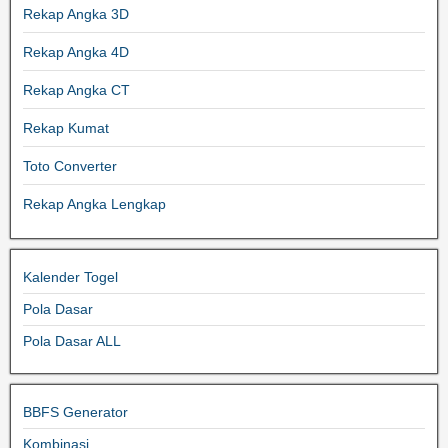
Rekap Angka 3D
Rekap Angka 4D
Rekap Angka CT
Rekap Kumat
Toto Converter
Rekap Angka Lengkap
Kalender Togel
Pola Dasar
Pola Dasar ALL
BBFS Generator
Kombinasi