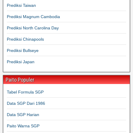
Prediksi Taiwan
Prediksi Magnum Cambodia
Prediksi North Carolina Day
Prediksi Chinapools
Prediksi Bullseye
Prediksi Japan
Paito Populer
Tabel Formula SGP
Data SGP Dari 1986
Data SGP Harian
Paito Warna SGP