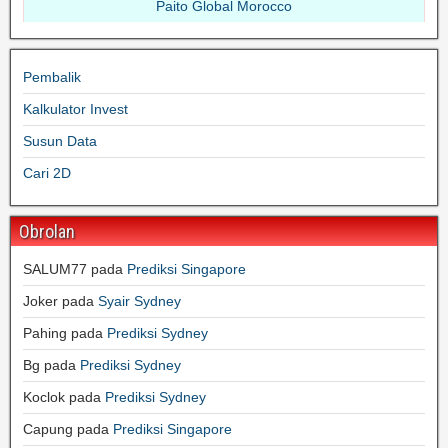
Paito Global Morocco
Pembalik
Kalkulator Invest
Susun Data
Cari 2D
Obrolan
SALUM77
pada
Prediksi Singapore
Joker
pada
Syair Sydney
Pahing
pada
Prediksi Sydney
Bg
pada
Prediksi Sydney
Koclok
pada
Prediksi Sydney
Capung
pada
Prediksi Singapore