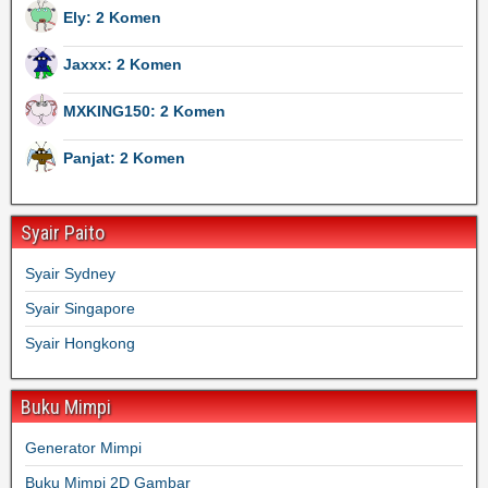
Ely: 2 Komen
Jaxxx: 2 Komen
MXKING150: 2 Komen
Panjat: 2 Komen
Syair Paito
Syair Sydney
Syair Singapore
Syair Hongkong
Buku Mimpi
Generator Mimpi
Buku Mimpi 2D Gambar