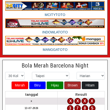
MCITYTOTO
INDOWLATOTO
MANGGATOTO
Bola Merah Barcelona Night
Merah
Biru
Hijau
Brown
Hitam
tanggal
Result
X
X
X
X
x
3
7
8
5
13-07-2026