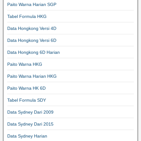
Paito Warna Harian SGP
Tabel Formula HKG
Data Hongkong Versi 4D
Data Hongkong Versi 6D
Data Hongkong 6D Harian
Paito Warna HKG
Paito Warna Harian HKG
Paito Warna HK 6D
Tabel Formula SDY
Data Sydney Dari 2009
Data Sydney Dari 2015
Data Sydney Harian