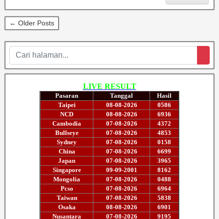
← Older Posts