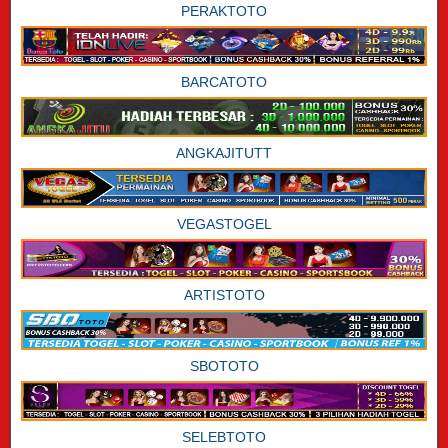
PERAKTOTO
BARCATOTO
ANGKAJITUTT
VEGASTOGEL
ARTISTOTO
SBOTOTO
SELEBTOTO