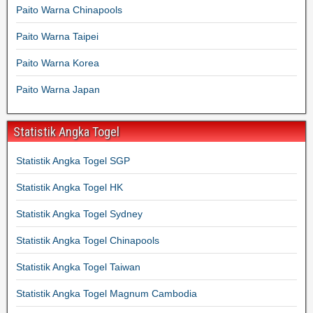
Paito Warna Chinapools
Paito Warna Taipei
Paito Warna Korea
Paito Warna Japan
Statistik Angka Togel
Statistik Angka Togel SGP
Statistik Angka Togel HK
Statistik Angka Togel Sydney
Statistik Angka Togel Chinapools
Statistik Angka Togel Taiwan
Statistik Angka Togel Magnum Cambodia