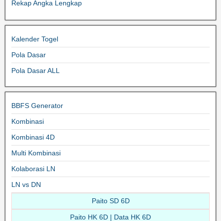
Rekap Angka Lengkap
Kalender Togel
Pola Dasar
Pola Dasar ALL
BBFS Generator
Kombinasi
Kombinasi 4D
Multi Kombinasi
Kolaborasi LN
LN vs DN
Paito SD 6D
Paito HK 6D | Data HK 6D