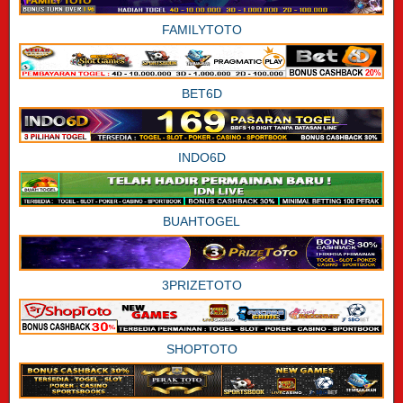
FAMILYTOTO
BET6D
INDO6D
BUAHTOGEL
3PRIZETOTO
SHOPTOTO