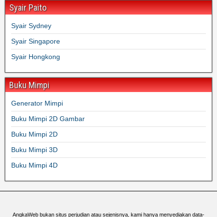
Syair Paito
Syair Sydney
Syair Singapore
Syair Hongkong
Buku Mimpi
Generator Mimpi
Buku Mimpi 2D Gambar
Buku Mimpi 2D
Buku Mimpi 3D
Buku Mimpi 4D
AngkaWeb bukan situs perjudian atau sejenisnya, kami hanya menyediakan data-