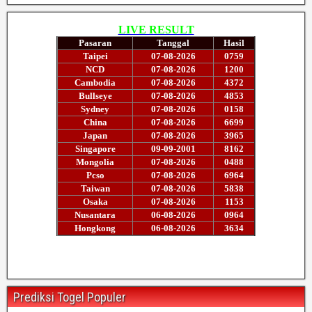
Prediksi Togel Populer