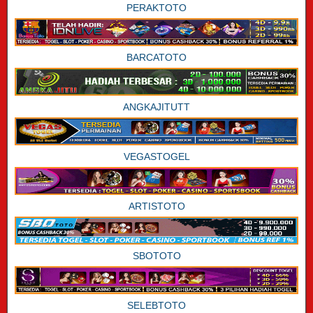
PERAKTOTO
BARCATOTO
ANGKAJITUTT
VEGASTOGEL
ARTISTOTO
SBOTOTO
SELEBTOTO