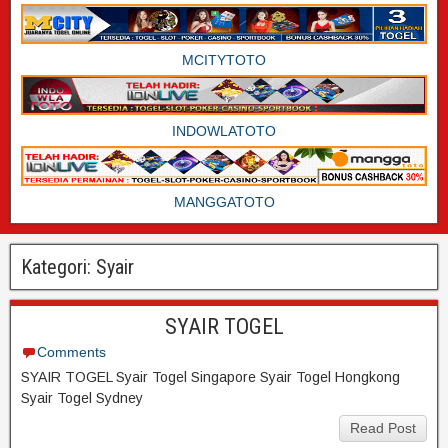
MCITYTOTO
INDOWLATOTO
MANGGATOTO
Kategori:
Syair
SYAIR TOGEL
Comments
SYAIR TOGEL Syair Togel Singapore Syair Togel Hongkong
Syair Togel Sydney
Read Post