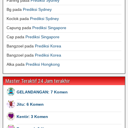
Pahing
pada
Prediksi Sydney
Bg
pada
Prediksi Sydney
Koclok
pada
Prediksi Sydney
Capung
pada
Prediksi Singapore
Cap
pada
Prediksi Singapore
Bangzoel
pada
Prediksi Korea
Bangzoel
pada
Prediksi Korea
Alka
pada
Prediksi Hongkong
Master Teraktif 24 Jam terakhir
GELANDANGAN: 7 Komen
Jitu: 6 Komen
Kentir: 3 Komen