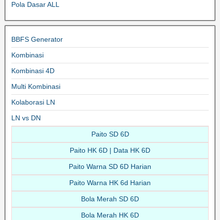
Pola Dasar ALL
BBFS Generator
Kombinasi
Kombinasi 4D
Multi Kombinasi
Kolaborasi LN
LN vs DN
Paito SD 6D
Paito HK 6D | Data HK 6D
Paito Warna SD 6D Harian
Paito Warna HK 6d Harian
Bola Merah SD 6D
Bola Merah HK 6D