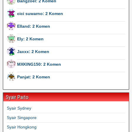
Bangzoel: 2 Komen
cici suwarno: 2 Komen
Elland: 2 Komen
Ely: 2 Komen
Jaxxx: 2 Komen
MXKING150: 2 Komen
Panjat: 2 Komen
Syair Paito
Syair Sydney
Syair Singapore
Syair Hongkong