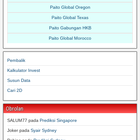
Paito Global Oregon
Paito Global Texas
Paito Gabungan HKB
Paito Global Morocco
Pembalik
Kalkulator Invest
Susun Data
Cari 2D
Obrolan
SALUM77
pada
Prediksi Singapore
Joker
pada
Syair Sydney